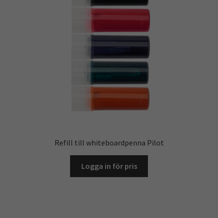
Kontoret
Skola & Förskola
Kassa
Mitt konto
Integritetspolicy
Refill till whiteboardpenna Pilot
Returpolicy
Logga in för pris
Varukorg