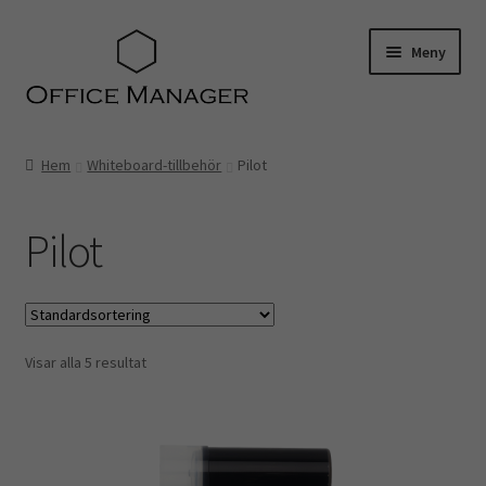
Hoppa
Hoppa
Meny
till
till
navigering
innehåll
Hem
Hem
Whiteboard-tillbehör
Pilot
Kontakt
Pilot
Om oss
Miljö- och hållbarhetspolicy
Visar alla 5 resultat
Utvalt för…
Advokater
Ekonomi & Bokföring