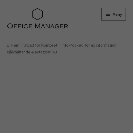
Hoppa
Hoppa
Meny
till
till
navigering
innehåll
Hem
Hem
Utvalt för Kontoret
Info-Pocket, för ex information,
självhäftande & avtagbar, A3
Kontakt
Om oss
Miljö- och hållbarhetspolicy
Utvalt för…
Advokater
Ekonomi & Bokföring