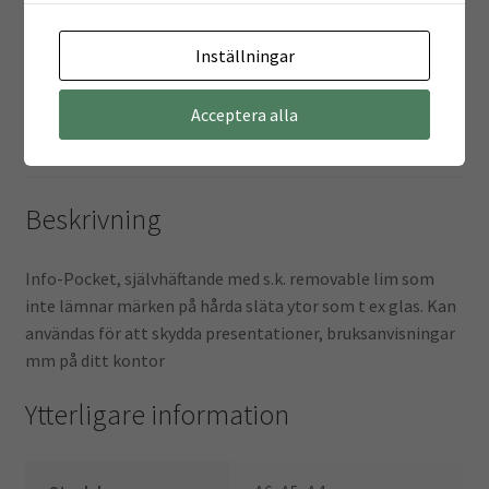
Beskrivning
Inställningar
Ytterligare information
Acceptera alla
Recensioner (0)
Beskrivning
Info-Pocket, självhäftande med s.k. removable lim som
inte lämnar märken på hårda släta ytor som t ex glas. Kan
användas för att skydda presentationer, bruksanvisningar
mm på ditt kontor
Ytterligare information