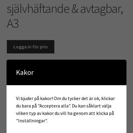
självhäftande & avtagbar,
A3
Logga in för pris
Kan användas för att skydda presentationer,
Kakor
bruksanvisningar mm på ditt kontor
Artikelnr:
90010
Kategorier:
Anslag & Upphängning
,
Utvalt för Kontoret
,
Utvalt
Vi bjuder på kakor! Om du tycker det är ok, klickar
för Skola & Förskola
du bara på "Acceptera alla". Du kan såklart välja
Etiketter:
Självhäftande
,
Upphängning
vilken typ av kakor du vill ha genom att klicka på
"Inställningar".