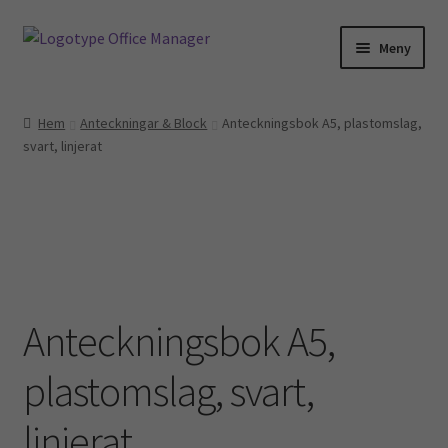
Hoppa
Hoppa
Meny
till
till
navigering
innehåll
Hem
Hem
Anteckningar & Block
Anteckningsbok A5, plastomslag,
svart, linjerat
Kontakt
Om oss
Miljö- och hållbarhetspolicy
Utvalt för…
Anteckningsbok A5,
Advokater
plastomslag, svart,
Ekonomi & Bokföring
linjerat