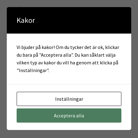
Beskrivning
Kakor
Anteckningsbok i A5 med omslag i svart PP, wire-O
bindning, 70 linjerade blad, 70g papper
Vi bjuder på kakor! Om du tycker det är ok, klickar
Recensioner
du bara på "Acceptera alla". Du kan såklart välja
vilken typ av kakor du vill ha genom att klicka på
"Inställningar".
Det finns inga recensioner än.
Endast inloggade kunder som har köpt denna produkt får
Inställningar
lämna en recension.
Acceptera alla
Relaterade produkter