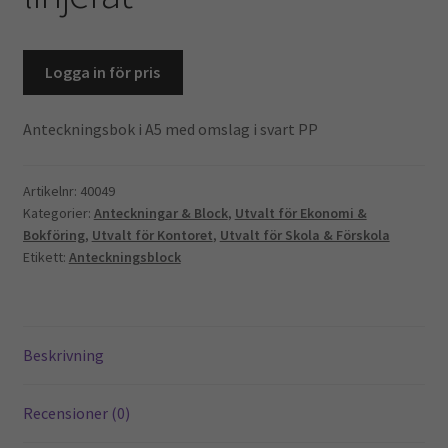
Kontoret
Skola & Förskola
Logga in för pris
Kassa
Anteckningsbok i A5 med omslag i svart PP
Mitt konto
Artikelnr:
40049
Kategorier:
Anteckningar & Block
,
Utvalt för Ekonomi &
Integritetspolicy
Bokföring
,
Utvalt för Kontoret
,
Utvalt för Skola & Förskola
Etikett:
Anteckningsblock
Returpolicy
Varukorg
Beskrivning
Recensioner (0)