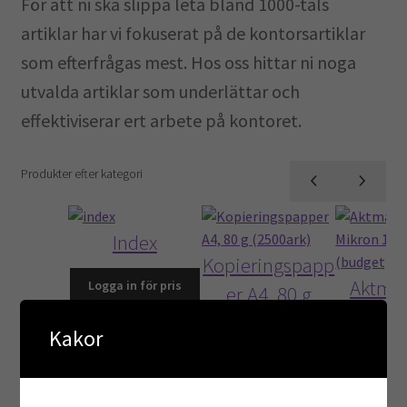
För att ni ska slippa leta bland 1000-tals
Kontoret
artiklar har vi fokuserat på de kontorsartiklar
som efterfrågas mest. Hos oss hittar ni noga
Skola & Förskola
utvalda artiklar som underlättar och
Kassa
effektiviserar ert arbete på kontoret.
Mitt konto
Produkter efter kategori
Integritetspolicy
Index
Returpolicy
Kopieringspapp
Aktma
Logga in för pris
er A4, 80 g
Varukorg
110 Mikr
(2500ark)
Read More
Kakor
pack (b
Logga in för pris
Logga in 
Read More