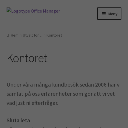
Hoppa
Hoppa
Meny
till
till
navigering
innehåll
Hem
Hem
Utvalt för…
Kontoret
Kontakt
Kontoret
Om oss
Miljö- och hållbarhetspolicy
Under våra många kundbesök sedan 2006 har vi
Utvalt för…
samlat på oss erfarenheter som gör att vi vet
vad just ni efterfrågar.
Advokater
Ekonomi & Bokföring
Sluta leta