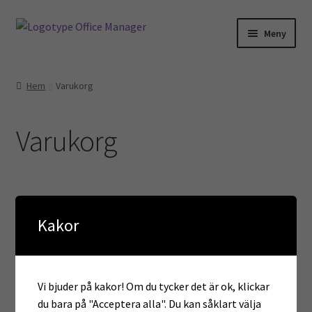
Hoppa
Hoppa
Meny
till
till
navigering
innehåll
Hem
Hem
Varukorg
Kontakt
Varukorg
Om oss
Miljö- och hållbarhetspolicy
Utvalt för…
Kakor
Advokater
Vi bjuder på kakor! Om du tycker det är ok, klickar
Ekonomi & Bokföring
du bara på "Acceptera alla". Du kan såklart välja