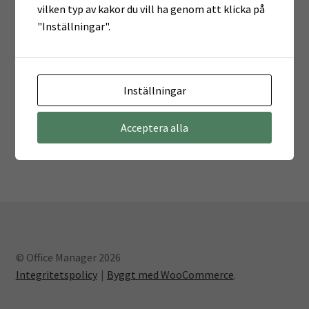
vilken typ av kakor du vill ha genom att klicka på
Kontoret
"Inställningar".
Skola & Förskola
Kassa
Inställningar
Mitt konto
Acceptera alla
Integritetspolicy
Returpolicy
Varukorg
© Office Manager 2026
Integritetspolicy
Byggt med WooCommerce
.