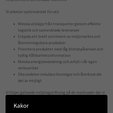
Vi arbetar systematiskt för att:
Minska utsläpp från transporter genom effektiv
logistik och samordnade leveranser
Erbjuda ett brett sortiment av miljömärkta och
återvinningsbara produkter
Prioritera produkter med låg klimatpåverkan och
tydlig hållbarhetsinformation
Minska energianvändning och avfall i vår egen
verksamhet
Öka andelen cirkulära lösningar och återbruk där
det är möjligt
Vi följer gällande miljölagstiftning på de marknader där vi
är verksamma.
Kakor
Branschkrav och standarder