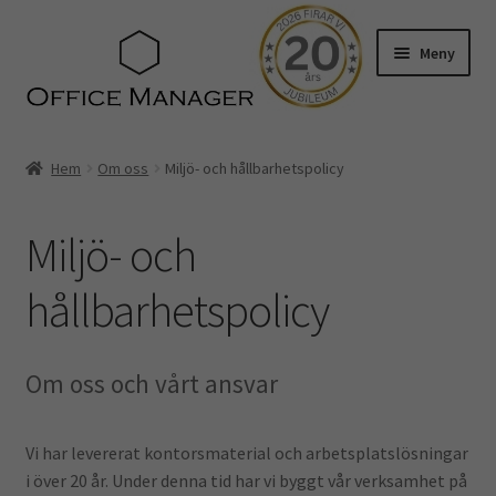
Hoppa
Hoppa
Meny
till
till
navigering
innehåll
Hem
Hem
Om oss
Miljö- och hållbarhetspolicy
Kontakt
Miljö- och
Om oss
hållbarhetspolicy
Miljö- och hållbarhetspolicy
Utvalt för…
Om oss och vårt ansvar
Advokater
Vi har levererat kontorsmaterial och arbetsplatslösningar
i över 20 år. Under denna tid har vi byggt vår verksamhet på
Ekonomi & Bokföring