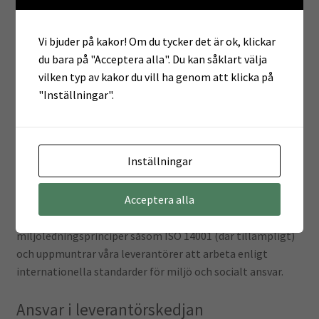
Vi bjuder på kakor! Om du tycker det är ok, klickar
Som leverantör inom kontorsmaterial och
du bara på "Acceptera alla". Du kan såklart välja
arbetsplatslösningar påverkas vi av krav inom bland
vilken typ av kakor du vill ha genom att klicka på
annat:
"Inställningar".
Produkt- och kemikalielagstiftning (exempelvis
REACH och RoHS)
Producentansvar för förpackningar och elektronik
Inställningar
Krav på hållbara och spårbara leverantörsled
Offentlig upphandlings hållbarhetskrav
Acceptera alla
Vi strävar efter att arbeta i linje med etablerade
miljöledningsprinciper såsom ISO 14001 (där tillämpligt)
och uppmuntrar våra leverantörer att arbeta enligt
internationella standarder för miljö och socialt ansvar.
Ansvar i leverantörskedjan