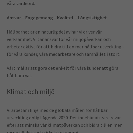
våra värdeord:
Kontoret
Ansvar
–
Engagemang
–
Kvalitet
–
Långsiktighet
Skola & Förskola
Hållbarhet är en naturlig del av hur vi driver vår
verksamhet. Vi tar ansvar för vår miljöpåverkan och
Kassa
arbetar aktivt för att bidra till en mer hållbar utveckling –
för våra kunder, våra medarbetare och samhället i stort.
Mitt konto
Vårt mål är att göra det enkelt för våra kunder att göra
hållbara val.
Integritetspolicy
Klimat och miljö
Returpolicy
Varukorg
Vi arbetar i linje med de globala målen för hållbar
utveckling enligt Agenda 2030. Det innebär att vi strävar
efter att minska vår klimatpåverkan och bidra till en mer
resurseffektiv och cirkulär ekonomi.