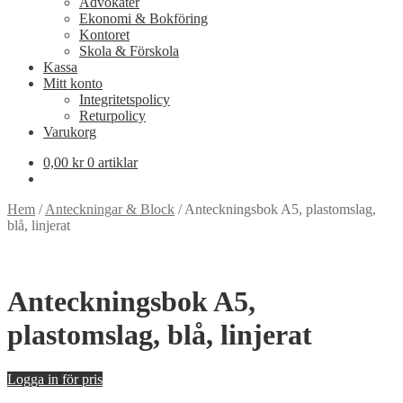
Advokater
Ekonomi & Bokföring
Kontoret
Nödvändiga
Skola & Förskola
Dessa kakor
Kassa
går inte att
Mitt konto
välja bort. De
Integritetspolicy
behövs för att
Returpolicy
hemsidan
Varukorg
över huvud
taget ska
0,00
kr
0 artiklar
fungera.
Hem
/
Anteckningar & Block
/
Anteckningsbok A5, plastomslag,
blå, linjerat
Statistik
För att vi ska
kunna
förbättra
Anteckningsbok A5,
hemsidans
funktionalitet
plastomslag, blå, linjerat
och
uppbyggnad,
baserat på
Logga in för pris
hur hemsidan
används.