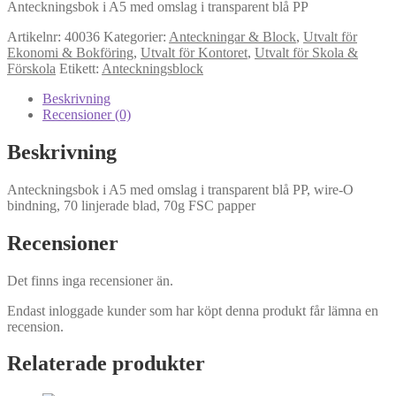
Anteckningsbok i A5 med omslag i transparent blå PP
Artikelnr:
40036
Kategorier:
Anteckningar & Block
,
Utvalt för
Ekonomi & Bokföring
,
Utvalt för Kontoret
,
Utvalt för Skola &
Upplevelse
Förskola
Etikett:
Anteckningsblock
För att vår
hemsida ska
Beskrivning
prestera så
Recensioner (0)
bra som
möjligt
Beskrivning
under ditt
besök. Om
du nekar de
Anteckningsbok i A5 med omslag i transparent blå PP, wire-O
här kakorna
bindning, 70 linjerade blad, 70g FSC papper
kommer viss
funktionalitet
Recensioner
att försvinna
från
hemsidan.
Det finns inga recensioner än.
Endast inloggade kunder som har köpt denna produkt får lämna en
recension.
Marknadsföring
Genom att dela
Relaterade produkter
med dig av dina
intressen och ditt