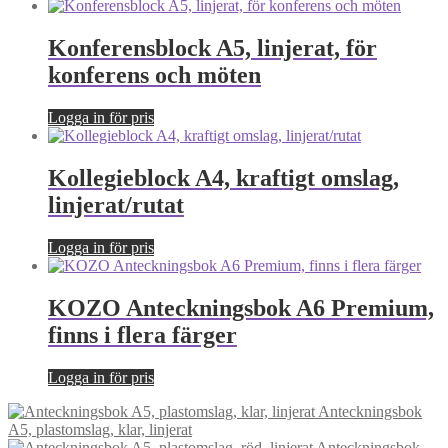
beteende när du
surfar ökar du
chansen att få se
Konferensblock A5, linjerat, för
personligt
konferens och möten
anpassat innehåll
och erbjudanden.
Logga in för pris
Kollegieblock A4, kraftigt omslag,
linjerat/rutat
Logga in för pris
KOZO Anteckningsbok A6 Premium,
finns i flera färger
Logga in för pris
Anteckningsbok
A5, plastomslag, klar, linjerat
Anteckningsbok