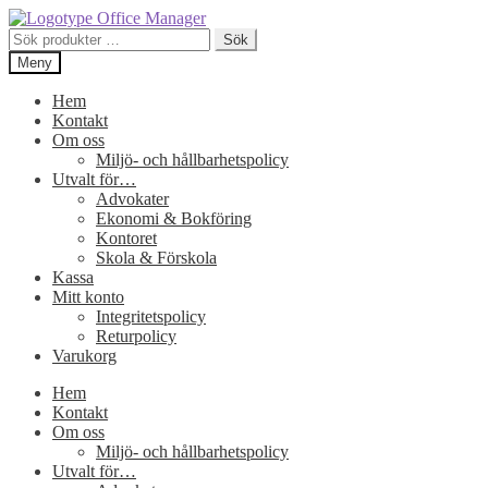
Hoppa
Hoppa
till
till
Sök
Sök
navigering
innehåll
efter:
Meny
Hem
Kontakt
Om oss
Miljö- och hållbarhetspolicy
Utvalt för…
Advokater
Ekonomi & Bokföring
Kontoret
Skola & Förskola
Kassa
Mitt konto
Integritetspolicy
Returpolicy
Varukorg
Hem
Kontakt
Om oss
Miljö- och hållbarhetspolicy
Utvalt för…