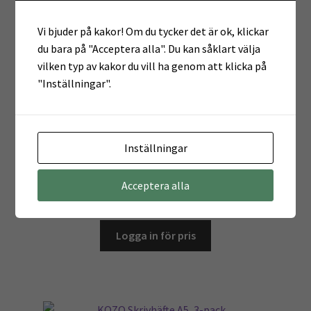
Det finns inga recensioner än.
Vi bjuder på kakor! Om du tycker det är ok, klickar
du bara på "Acceptera alla". Du kan såklart välja
vilken typ av kakor du vill ha genom att klicka på
Endast inloggade kunder som har köpt denna produkt får
"Inställningar".
lämna en recension.
Relaterade produkter
Inställningar
Acceptera alla
Notiskub 76x76mm 400 blad gul
Logga in för pris