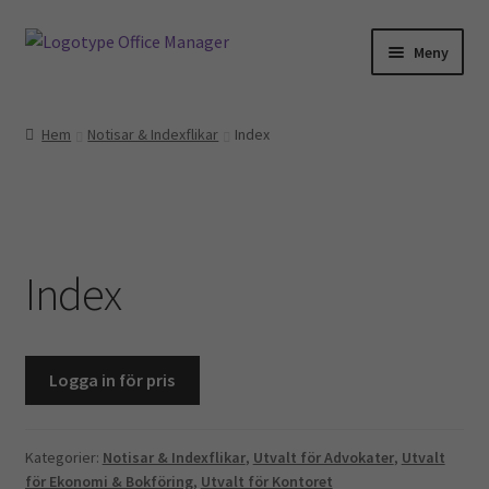
Hoppa
Hoppa
Meny
till
till
navigering
innehåll
Hem
Hem
Notisar & Indexflikar
Index
Kontakt
Om oss
Index
Miljö- och hållbarhetspolicy
Utvalt för…
Logga in för pris
Advokater
Ekonomi & Bokföring
Kategorier:
Notisar & Indexflikar
,
Utvalt för Advokater
,
Utvalt
för Ekonomi & Bokföring
,
Utvalt för Kontoret