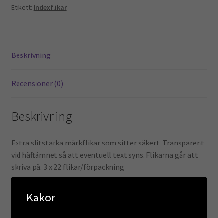
Etikett:
Indexflikar
Kontoret
Skola & Förskola
Beskrivning
Kassa
Recensioner (0)
Mitt konto
Integritetspolicy
Beskrivning
Returpolicy
Extra slitstarka märkflikar som sitter säkert. Transparent
vid häftämnet så att eventuell text syns. Flikarna går att
Varukorg
skriva på. 3 x 22 flikar/förpackning
Recensioner
Kakor