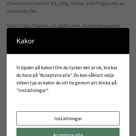
(Elementärt klorfri). A3, 120g, ohålat. Efterfrågas ofta av
advokatbyråer.
Color Copy, Original, vit, light satin, Kopieringspapper,
träfri ECF, 120g/m2, 420mm x 297mm, A3, Bred bane, frp
Kakor
med 250 ark, FSC Mix Credit
Color Copy – det professionella papperet garanterar
nålskarpa utskrifter
Vi bjuder på kakor! Om du tycker det är ok, klickar
och lysande färgåtergivning, särskilt med digital färgtryck
du bara på "Acceptera alla". Du kan såklart välja
i laserskrivare och Inkjet. Lämplig för flera olika typer av
vilken typ av kakor du vill ha genom att klicka på
trycksaker som ex. broschyrer, visitkort,
"Inställningar".
marknadsmaterial.
Produktfördelar:
Inställningar
Extra slät yta
Utmärkt för fullfärgsutskrifter och inkjet
Acceptera alla