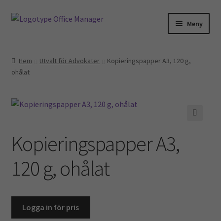
Hoppa
Hoppa
Meny
till
till
navigering
innehåll
Hem
Hem
Utvalt för Advokater
Kopieringspapper A3, 120 g,
ohålat
Kontakt
Om oss
Miljö- och hållbarhetspolicy
🔍
Kopieringspapper A3,
Utvalt för…
120 g, ohålat
Advokater
Ekonomi & Bokföring
Logga in för pris