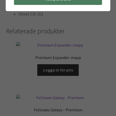
FSC-certifierad
EU Ecolabel
Vithet CIE 161
Relaterade produkter
Premium Expander-mapp
Logga in för pris
Fellowes Galaxy – Premium