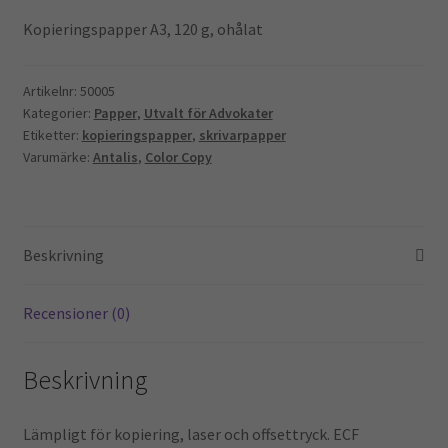
Kontoret
Kopieringspapper A3, 120 g, ohålat
Skola & Förskola
Artikelnr:
50005
Kategorier:
Papper
,
Utvalt för Advokater
Kassa
Etiketter:
kopieringspapper
,
skrivarpapper
Varumärke:
Antalis
,
Color Copy
Mitt konto
Integritetspolicy
Beskrivning
Returpolicy
Recensioner (0)
Varukorg
Beskrivning
Lämpligt för kopiering, laser och offsettryck. ECF