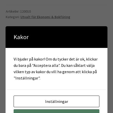
Artikelnr:
120010
Kategori:
Utvalt för Ekonomi & Bokföring
Kakor
Beskrivning
Ytterligare information
Vi bjuder på kakor! Om du tycker det är ok, klickar
du bara på "Acceptera alla". Du kan såklart välja
Recensioner (0)
vilken typ av kakor du vill ha genom att klicka på
"Inställningar".
Beskrivning
Inställningar
Det är ett vattentätt skrivbordsunderlägg som är lätt att
rengöra och som håller skrivbordet snyggt. Den stora ytan