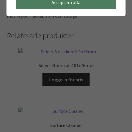
på 80 x 40 mm ger plats för tangentbord, mus,
Acceptera alla
anteckningsblock och tillbehör och skyddar skrivbordet
mot repor, fläckar, spill och slitage.
Relaterade produkter
Select Notiskub 101x76mm
Logga in för pris
Surface Cleaner