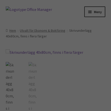
Hoppa
Hoppa
Meny
till
till
navigering
innehåll
Hem
Hem
Utvalt för Ekonomi & Bokföring
Skrivunderlägg
40x80cm, finns i flera färger
Kontakt
Om oss
Miljö- och hållbarhetspolicy
Utvalt för…
Advokater
Ekonomi & Bokföring