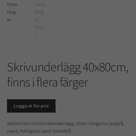
Kontoret
Skola & Förskola
Kassa
Mitt konto
Skrivunderlägg 40x80cm,
Integritetspolicy
finns i flera färger
Returpolicy
Varukorg
Logga in för pris
Vattentätt skrivbordsunderlägg, finns i färgerna ljusgrå,
svart, mintgrön samt mörkblå