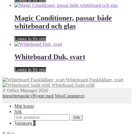
Magic Conditioner, passar både
whiteboard och glas
Logga in för pris
Whiteboard Duk, svart
Logga in för pris
Whiteboard Flaskhållare, svart
Whiteboard Sudd refill
© Office Manager 2026
Integritetspolicy
Byggt med WooCommerce
.
Mitt konto
Sök
Sök
Sök
efter:
Varukorg
0
Kakor