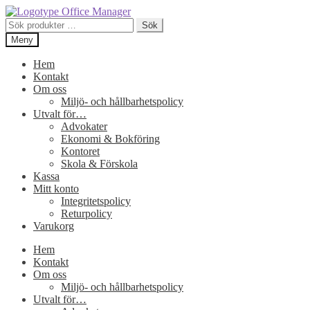
Hoppa
Hoppa
till
till
Sök
Sök
navigering
innehåll
efter:
Meny
Hem
Kontakt
Om oss
Miljö- och hållbarhetspolicy
Utvalt för…
Advokater
Ekonomi & Bokföring
Kontoret
Skola & Förskola
Kassa
Mitt konto
Integritetspolicy
Returpolicy
Varukorg
Hem
Kontakt
Om oss
Miljö- och hållbarhetspolicy
Utvalt för…