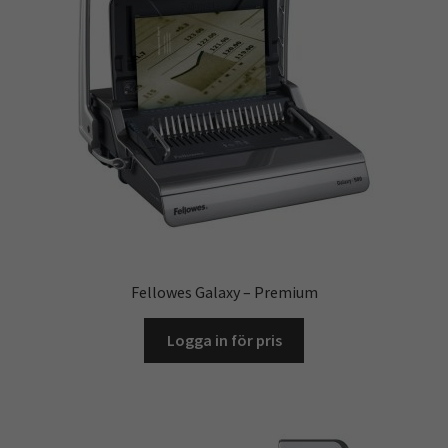
Kontoret
Skola & Förskola
Kassa
Mitt konto
Integritetspolicy
Fellowes Galaxy – Premium
Returpolicy
Logga in för pris
Varukorg