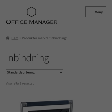
Hoppa
Hoppa
Meny
till
till
navigering
innehåll
Hem
Hem
Produkter märkta ”Inbindning”
Kontakt
Inbindning
Om oss
Miljö- och hållbarhetspolicy
Visar alla 9 resultat
Utvalt för…
Advokater
Ekonomi & Bokföring