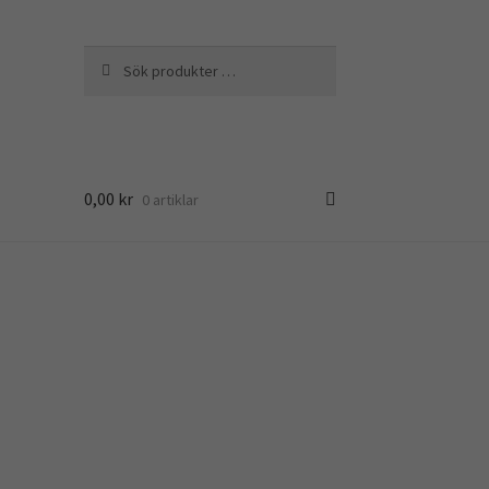
Sök
Sök
efter:
0,00
kr
0 artiklar