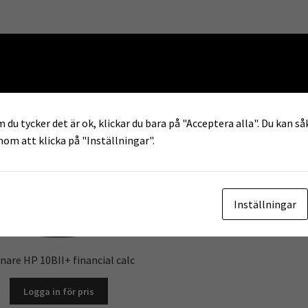
2 resultat
 du tycker det är ok, klickar du bara på "Acceptera alla". Du kan såk
enom att klicka på "Inställningar".
Inställningar
nare HP 10BII+ financial calc
Logga in för pris