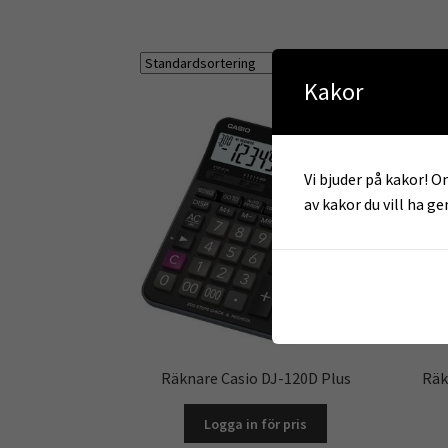
Visar alla 
Kakor
Vi bjuder på kakor! Om
av kakor du vill ha g
Räknare Casio DJ-120D Plus
Räk
Logga in för pris