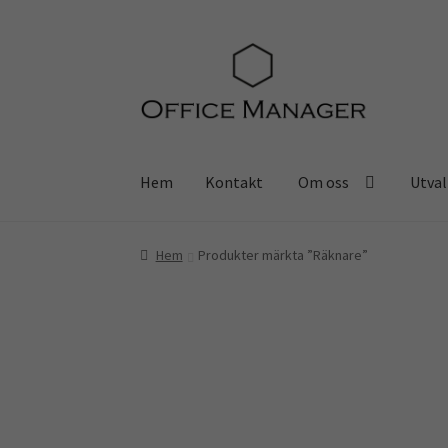
Hoppa
Hoppa
till
till
navigering
innehåll
Hem
Kontakt
Om oss
Utval
Hem
Kontakt
Om oss
Utvalt för…
Kassa
Mitt
Hem
Produkter märkta ”Räknare”