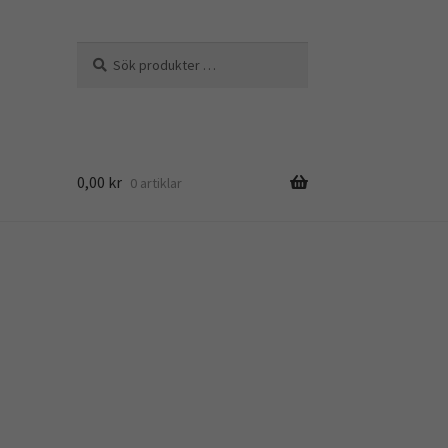
Sök
Sök
efter:
0,00
kr
0 artiklar