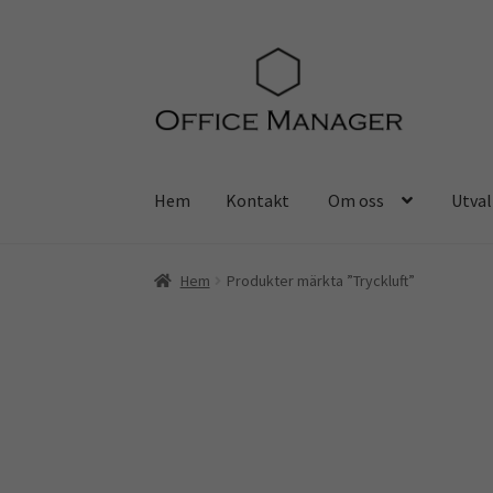
Hoppa
Hoppa
till
till
navigering
innehåll
Hem
Kontakt
Om oss
Utval
Hem
Kontakt
Om oss
Utvalt för…
Kassa
Mitt
Hem
Produkter märkta ”Tryckluft”