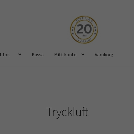
t för…
Kassa
Mitt konto
Varukorg
 konto
Varukorg
Tryckluft