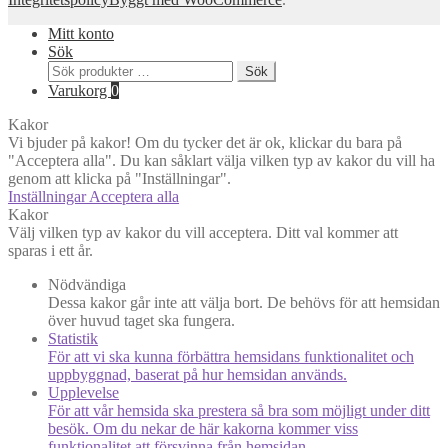
Mitt konto
Sök
Sök
Sök
efter:
Varukorg
0
Kakor
Vi bjuder på kakor! Om du tycker det är ok, klickar du bara på
"Acceptera alla". Du kan såklart välja vilken typ av kakor du vill ha
genom att klicka på "Inställningar".
Inställningar
Acceptera alla
Kakor
Välj vilken typ av kakor du vill acceptera. Ditt val kommer att
sparas i ett år.
Nödvändiga
Dessa kakor går inte att välja bort. De behövs för att hemsidan
över huvud taget ska fungera.
Statistik
För att vi ska kunna förbättra hemsidans funktionalitet och
uppbyggnad, baserat på hur hemsidan används.
Upplevelse
För att vår hemsida ska prestera så bra som möjligt under ditt
besök. Om du nekar de här kakorna kommer viss
funktionalitet att försvinna från hemsidan.