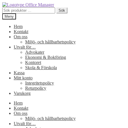
Hoppa
Hoppa
till
till
Sök
Sök
navigering
innehåll
efter:
Meny
Hem
Kontakt
Om oss
Miljö- och hållbarhetspolicy
Utvalt för…
Advokater
Ekonomi & Bokföring
Kontoret
Skola & Förskola
Kassa
Mitt konto
Integritetspolicy
Returpolicy
Varukorg
Hem
Kontakt
Om oss
Miljö- och hållbarhetspolicy
Utvalt för…