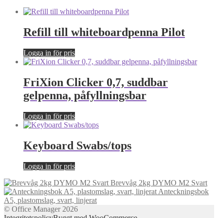
Refill till whiteboardpenna Pilot
Logga in för pris
FriXion Clicker 0,7, suddbar
gelpenna, påfyllningsbar
Logga in för pris
Keyboard Swabs/tops
Logga in för pris
Brevvåg 2kg DYMO M2 Svart
Anteckningsbok
A5, plastomslag, svart, linjerat
© Office Manager 2026
Integritetspolicy
Byggt med WooCommerce
.